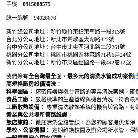
手機：
0915888575
統一編號：94028678
新竹總公司地址：新竹縣竹東鎮東寧路一段313號
台北分公司地址：新北市鶯歌區大湖路322號
台中分公司地址：台中市北屯區河北路二段261號
桃園分公司地址：桃園市桃園區林森路71巷6弄24號
新竹分公司地址：新竹市東區經國路一段442巷12號
我們擁有
全台灣最全面、最多元的清洗水管成功案例
高規格廠房設備清洗：
科學園區：
精密儀器與機台管路的專業清洗案例，確
食品工廠：
嚴格標準的生產管線與機台清洗，符合最
工廠散熱設備：
專業清洗散熱系統的機台與管路，有
營業與公共場所管路維護：
飯店旅館：
徹底清洗全館管線，為您的顧客提供潔淨
學校、公家機關：
定期維護校園及辦公場所水管，保