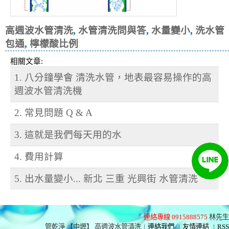
高週波水管清洗
,
水管清洗問與答
,
水量變小
,
洗水管
包通
,
檸檬酸比例
相關文章:
1. 八分鐘學會 清洗水管，地表最容易操作的高
週波水管清洗機
2. 常見問題 Q & A
3. 這就是我們每天用的水
4. 費用計算
5. 出水量變小... 新北 三重 光興街 水管清洗
連絡專線 0915888575
林先生
管乾淨 【中壢】 高週波水管清洗
|
連絡我們
|
友情連結
|
RSS