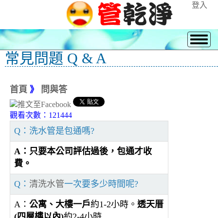
登入
常見問題 Q & A
首頁
》
問與答
觀看次數：121444
Q：洗水管是包通嗎?
A：只要本公司評估過後，包通才收
費。
Q：
清洗水管
一次要多少時間呢?
A：
公寓、大樓一戶
約1-2小時。
透天厝
(四層樓以內)
約2-4小時