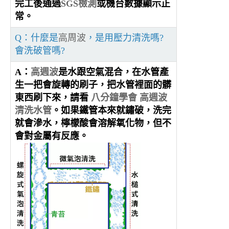
完工後通過
SGS檢測
或機台數據顯示正
常。
Q：什麼是
高周波
，是用壓力清洗嗎?
會洗破管嗎?
A：
高週波
是水跟空氣混合，在水管產
生一把會旋轉的刷子，把水管裡面的髒
東西刷下來，請看
八分鐘學會 高週波
清洗水管
。如果鐵管本來就鏽破，洗完
就會滲水，檸檬酸會溶解氧化物，但不
會對金屬有反應。