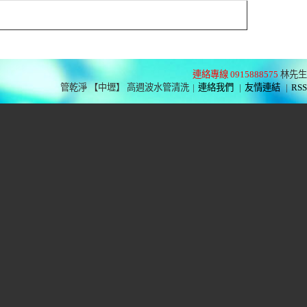
連絡專線 0915888575
林先生
管乾淨 【中壢】 高週波水管清洗
|
連絡我們
|
友情連結
|
RSS