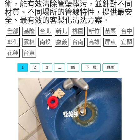
術，能有效清除管壁髒污，並針對不同
材質、不同場所的管線特性，提供最安
全、最有效的客製化清洗方案。
全部
基隆
台北
新北
桃園
新竹
苗栗
台中
彰化
雲林
南投
嘉義
台南
高雄
屏東
宜蘭
花蓮
台東
1
2
3
...
88
下一頁
頁尾