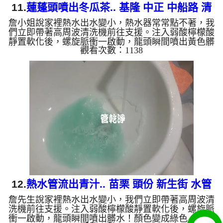
11.
蓮蓬頭噴出冬瓜茶.. 基隆 中正 中船路 清
詹小姐說家裡熱水出水變小，熱水器常常點不著，我
洗水管
們立即帶著高周波清洗機前往支援。注入弱酸檸檬酸
靜置軟化後，螺旋脈衝一啟動，龍頭瞬間噴出黃色髒
觀看次數：1138
水！顏色變成咖啡色，越來越深，看起來像是冬瓜
茶，兩個多小時後，出水變乾淨熱水出水量也恢復
了。 為什麼水管需要定期「大掃除」？ 單靠水壓帶
不走管壁陳年汙垢。不同的水質顏色，反映了不同的
居家隱患： 棕色（鐵鏽）： 管線老化徵兆。 黑色
（氧化錳）： 常見於地下水源。 綠色（銅綠）： 銅
合金接頭氧化。 ...
12.
熱水管流出青汁.. 苗栗 頭份 新生街 水管
詹先生說家裡熱水出水變小，我們立即帶著高周波清
清洗
洗機前往支援。注入弱酸檸檬酸靜置軟化後，螺旋脈
衝一啟動，龍頭瞬間噴出髒水！顏色變成綠色，越來