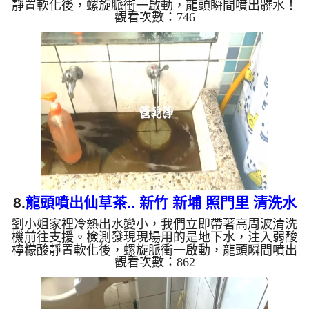
靜置軟化後，螺旋脈衝一啟動，龍頭瞬間噴出髒水！
觀看次數：746
顏色越來越深，越洗越髒銹水狂噴，兩個多小時後，
出水變乾淨出水量也變大了。 為什麼水管需要定期
「大掃除」？ 單靠水壓帶不走管壁陳年汙垢。不同
的水質顏色，反映了不同的居家隱患： 棕色（鐵
鏽）： 管線老化徵兆。 黑色（氧化錳）： 常見於地
下水源。 綠色（銅綠）： 銅合金接頭氧化。 乳白
（生物膜）...
8.
龍頭噴出仙草茶.. 新竹 新埔 照門里 清洗水
劉小姐家裡冷熱出水變小，我們立即帶著高周波清洗
管
機前往支援。檢測發現現場用的是地下水，注入弱酸
檸檬酸靜置軟化後，螺旋脈衝一啟動，龍頭瞬間噴出
觀看次數：862
黑色髒水！顏色越來越深，看起來像是仙草茶，四個
多小時後，出水變乾淨出水量也恢復了。 為什麼水
管需要定期「大掃除」？ 單靠水壓帶不走管壁陳年
汙垢。不同的水質顏色，反映了不同的居家隱患：