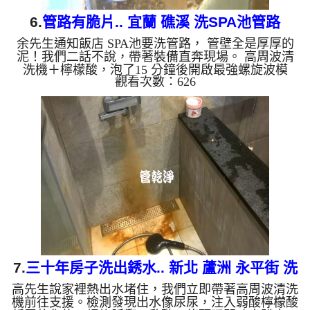
6.
管路有脆片.. 宜蘭 礁溪 洗SPA池管路
余先生通知飯店 SPA池要洗管路， 管壁全是厚厚的
泥！我們二話不說，帶著裝備直奔現場。 高周波清
洗機＋檸檬酸，泡了15 分鐘後開啟最強螺旋波模
觀看次數：626
式，多年的泥漿瞬間噴發，地面都是一片片的脆片！
清洗過後，水質從「黃泥湯」變回「清澈泉」，連出
水量都恢復正常了！ 管路塞住別心煩，找我們清洗
最心安！ 清洗水管, 水管清洗, 洗水管, 熱水忽冷忽熱
...
7.
三十年房子洗出銹水.. 新北 蘆洲 永平街 洗
高先生說家裡熱出水堵住，我們立即帶著高周波清洗
水管
機前往支援。檢測發現出水像尿尿，注入弱酸檸檬酸