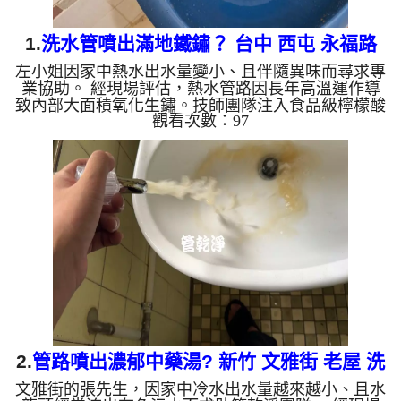
1.
洗水管噴出滿地鐵鏽？ 台中 西屯 永福路
左小姐因家中熱水出水量變小、且伴隨異味而尋求專
清洗水管
業協助。 經現場評估，熱水管路因長年高溫運作導
致內部大面積氧化生鏽。技師團隊注入食品級檸檬酸
觀看次數：97
靜置 15 分鐘軟化管垢後，啟動高週波水管清洗機的
水槌脈衝模式，於 2 多小時內徹底清除管壁積垢，使
熱水出水量完全恢復正常，水質重現清澈。 ?️ 左小姐
宅：熱水管高週波清洗 3 大施工步驟 食品級檸檬酸
靜置軟化（15分鐘）： 將檸檬酸注入熱水管路，分
解並軟化沉積多年的鐵鏽塊與硬化水垢。 高週波水
槌與脈衝剝離： 微電腦精準...
2.
管路噴出濃郁中藥湯? 新竹 文雅街 老屋 洗
文雅街的張先生，因家中冷水出水量越來越小、且水
水管