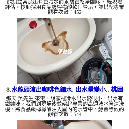
龍頭經常流出有色污水而求助管乾淨團隊。 經現場
評估，技師採用食品級檸檬酸軟化管垢，並搭配專業
觀看次數：452
高週波水管清洗機進行脈衝清洗。在 2 小時的細心施
工後，成功洗出大量積垢，使冷水出水量完全恢復順
暢如新。 清洗水管, 水管清洗, 洗水管, 熱水忽冷忽熱
?️ 新竹文雅街張宅：高週波水管清洗 3 大實務工法 食
品級檸檬酸靜置軟化（15分鐘）： 將食品級檸檬酸
注入屋內水管，均勻附著並軟化積聚多年的管壁鐵鏽
與硬化水垢。...
3.
水龍頭流出咖啡色鏽水, 出水量變小.. 桃園
那天 吳先生 來電，說家裡冷水出水變很小，出水有
平鎮 平東路 水管清洗
鐵鏽味，我們到現場後並架起專業的高週波水管清洗
機，將食品級檸檬酸注入屋內的水管中。靜置等候約
觀看次數：544
15分鐘後，利用水管清洗機啟動水槌模式進行脈衝清
洗。 當機器開始運作，眼前的景象讓人震撼：一開
始，水龍頭便噴出濃稠的深棕色銹水；緊接著，水質