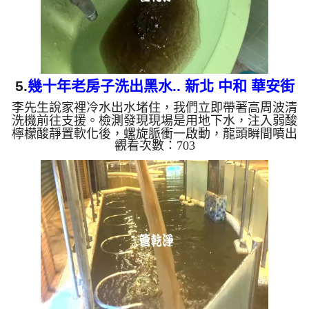
5.
幾十年老房子洗出黑水.. 新北 中和 華安街
李先生說家裡冷水出水堵住，我們立即帶著高周波清
水管清洗
洗機前往支援。檢測發現現場是用地下水，注入弱酸
檸檬酸靜置軟化後，螺旋脈衝一啟動，龍頭瞬間噴出
觀看次數：703
黑色髒水！顏色越來越深，還掉出一顆顆黑色脆片，
四個多小時後，出水變乾淨出水量也恢復了。 為什
麼水管需要定期「大掃除」？ 單靠水壓帶不走管壁
陳年汙垢。不同的水質顏色，反映了不同的居家隱
患： 棕色（鐵鏽）： 管線老化徵兆。 黑色（氧化
錳）： 常見於地下水源。 綠色（銅綠）： 銅合金接
頭氧化。 ...