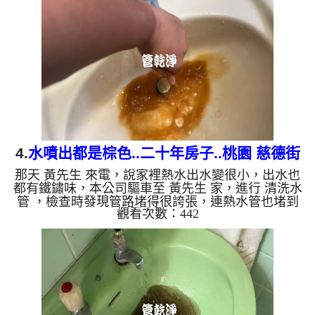
忽然轉變為深綠色的髒水，看起來就像是一杯濃郁的
蔬果汁。專業團隊兩個多小時的細心反覆清洗，水質
終於回復清澈，且冷水的出水量也完全恢復正常，順
暢如新。 從水管清洗的顏色，看懂您的居家水質與
管垢秘密 許多人好...
4.
水噴出都是棕色..二十年房子..桃園 慈德街
那天 黃先生 來電，說家裡熱水出水變很小，出水也
清洗水管
都有鐵鏽味，本公司驅車至 黃先生 家，進行 清洗水
管 ，檢查時發現管路堵得很誇張，連熱水管也堵到
觀看次數：442
幾乎沒空間，本公司架起 高周波水管清洗機，注
入 檸檬酸 至水管，等候約15分鐘，利用 水管清洗機
，開啟 水槌 模式，要把水管內的異物沖出來，一開
始水龍頭就噴出棕色，味道也很刺鼻，黃先生 說，
我家水管裡怎麼這麼髒!! 如是自來水，如水管老
化，會產生鐵鏽跟泥沙堆積，洗出來的水就會是咖啡
色，地下水含有氧化錳，管壁上會結...