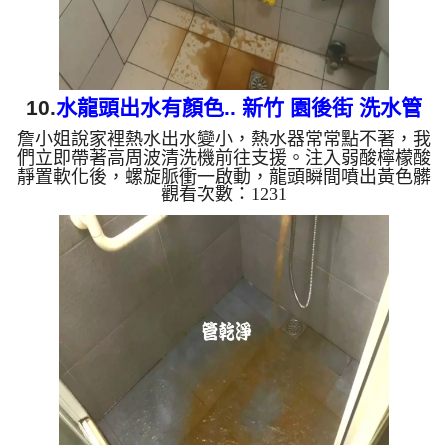
10.
水龍頭出水有顏色.. 新竹 園後街 洗水管
詹小姐說家裡熱水出水變小，熱水器常常點不著，我
們立即帶著高周波清洗機前往支援。注入弱酸檸檬酸
靜置軟化後，螺旋脈衝一啟動，龍頭瞬間噴出黃色髒
觀看次數：1231
水！顏色變成咖啡色，越來越深，看起來像是冬瓜
茶，兩個多小時後，出水變乾淨熱水出水量也恢復
了。 為什麼水管需要定期「大掃除」？ 單靠水壓帶
不走管壁陳年汙垢。不同的水質顏色，反映了不同的
居家隱患： 棕色（鐵鏽）： 管線老化徵兆。 黑色
（氧化錳）： 常見於地下水源。 綠色（銅綠）： 銅
合金接頭氧化。 ...