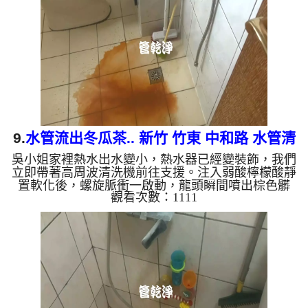
棕色（鐵鏽）： 管線老化徵兆。 黑色（氧化
錳）： 常見於地下水源。 綠色（銅綠）： 銅合金接
頭氧化。 乳白...
9.
水管流出冬瓜茶.. 新竹 竹東 中和路 水管清
吳小姐家裡熱水出水變小，熱水器已經變裝飾，我們
洗
立即帶著高周波清洗機前往支援。注入弱酸檸檬酸靜
置軟化後，螺旋脈衝一啟動，龍頭瞬間噴出棕色髒
觀看次數：1111
水！越來越深，看起來像是冬瓜茶，兩個多小時後，
出水變乾淨熱水出水量也恢復了。 為什麼水管需要
定期「大掃除」？ 單靠水壓帶不走管壁陳年汙垢。
不同的水質顏色，反映了不同的居家隱患： 棕色
（鐵鏽）： 管線老化徵兆。 黑色（氧化錳）： 常見
於地下水源。 綠色（銅綠）： 銅合金接頭氧化。 乳
白（生物膜...