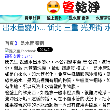
費用計算
線上預約
洗水管 案例
水管清
出水量變小... 新北 三重 光興街
首頁
》
洗水管 案例
觀看次數：2745
唐先生 說熱水出水變小，本公司驅車至 唐 公館，進行
分，開啟 水管清洗機 ，啟動 螺旋波 模式，一洗水
如是自來水，如水管老化，會產生鐵鏽跟泥沙堆積，
綠色的水，是因為裡面有銅的物質，生鏽產生銅綠，
有生鏽，所以只洗出水管壁的生物膜。
管壁上的髒東西，如是靠一般水壓流動，很難清乾淨。 
波沖出汙垢。這樣的話，可在不傷水管的狀況下，把
如果發現家中的水龍頭超過一周沒有使用再開啟，會