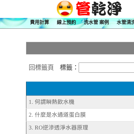
費用計算
線上預約
洗水管 案例
水管清
回標籤頁
標籤：
1. 何謂瞬熱飲水機
2. 什麼是水通道蛋白膜
3. RO逆滲透淨水器原理