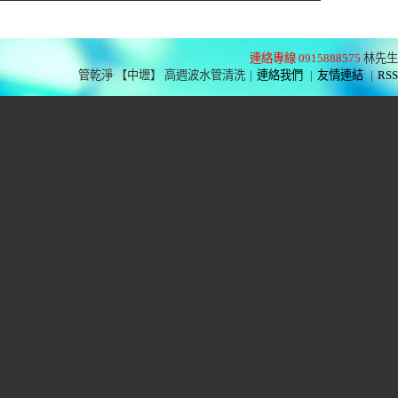
連絡專線 0915888575
林先生
管乾淨 【中壢】 高週波水管清洗
|
連絡我們
|
友情連結
|
RSS