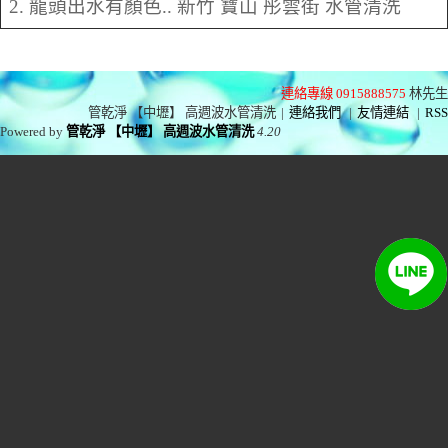
2. 龍頭出水有顏色.. 新竹 寶山 彤雲街 水管清洗
連絡專線 0915888575
林先生
管乾淨 【中壢】 高週波水管清洗
|
連絡我們
|
友情連結
|
RSS
Powered by
管乾淨 【中壢】 高週波水管清洗
4.20