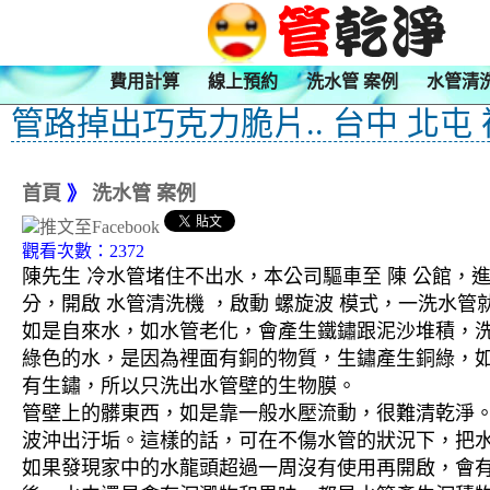
費用計算
線上預約
洗水管 案例
水管清
管路掉出巧克力脆片.. 台中 北屯
首頁
》
洗水管 案例
觀看次數：2372
陳先生 冷水管堵住不出水，本公司驅車至 陳 公館，進
分，開啟 水管清洗機 ，啟動 螺旋波 模式，一洗
如是自來水，如水管老化，會產生鐵鏽跟泥沙堆積，
綠色的水，是因為裡面有銅的物質，生鏽產生銅綠，
有生鏽，所以只洗出水管壁的生物膜。
管壁上的髒東西，如是靠一般水壓流動，很難清乾淨。 
波沖出汙垢。這樣的話，可在不傷水管的狀況下，把
如果發現家中的水龍頭超過一周沒有使用再開啟，會