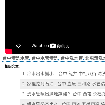
台中清洗水管
,
台中水管清洗
,
台中洗水管
,
北屯清洗
相關文章:
1. 冷水出水變小... 台中 龍井 中社八街 
2. 家裡挖到石油.. 台中 豐原 三和路 水管
3. 洗水管噴出滿地鐵鏽？ 台中 西屯 永福
4. 熱水突然不出水.. 台中 南區 五權南路 