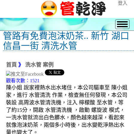
登入
管路有免費泡沫奶茶.. 新竹 湖口
信昌一街 清洗水管
首頁
》
洗水管 案例
觀看次數：1521
陳小姐 說家裡熱水出水堵住，本公司驅車至 陳小姐
家，進行 水管清洗 作業，檢查無任何發現，本公司
裝設 高周波水管清洗機，注入 檸檬酸 至水管，等
了約15分，開啟 水管清洗機 ，啟動 螺旋波 模式，
一洗水管就流出白色髒水，顏色越來越深，看起來
就像泡沫奶茶，兩個多小時後，出水變乾淨熱出水
量也變大了。