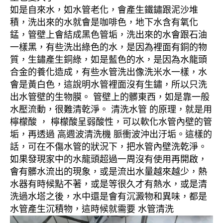
如是自來水，如水管老化，會產生鐵鏽跟泥沙堆
積，洗出來的水就會是咖啡色，地下水含有氧化
錳，管壁上會結成黑色管垢，洗出來的水會跟石油
一樣黑，有些洗出綠色的水，是因為裡面有銅的物
質，生鏽產生銅綠，如是藍色的水，是因為水龍頭
合金的養化造成，有些水管洗出像洗米水一樣，水
會是黃白色，這說明水管裡面沒有生鏽，所以只洗
出水管壁的生物膜。 管壁上的髒東西，如是靠一般
水壓流動，很難清乾淨。 清洗水管 的原理，就是用
檸檬酸 ， 檸檬酸呈弱酸性，可以軟化水管內壁的管
垢，再透過 高週波清洗機 脈衝波沖出汙垢。這樣的
話，可在不傷水管的狀況下，把水管內壁洗乾淨。
如果發現家中的水龍頭超過一周沒有使用再開啟，
會有髒水流出的現象，或是流出水量越來越少，熱
水器有時候點不著，或是等很久才有熱水，或是清
洗過水塔之後，水中還是會有沉澱物和異味，都是
水管產生沉積物，這時候就需要 水管清洗