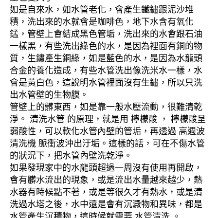
如是自來水，如水管老化，會產生鐵鏽跟泥沙堆
積，洗出來的水就會是咖啡色，地下水含有氧化
錳，管壁上會結成黑色管垢，洗出來的水會跟石油
一樣黑，有些洗出綠色的水，是因為裡面有銅的物
質，生鏽產生銅綠，如是藍色的水，是因為水龍頭
合金的養化造成，有些水管洗出像洗米水一樣，水
會是黃白色，這說明水管裡面沒有生鏽，所以只洗
出水管壁的生物膜。
管壁上的髒東西，如是靠一般水壓流動，很難清乾
淨。 清洗水管 的原理，就是用 檸檬酸 ， 檸檬酸呈
弱酸性，可以軟化水管內壁的管垢，再透過 高週波
清洗機 脈衝波沖出汙垢。這樣的話，可在不傷水管
的狀況下，把水管內壁洗乾淨。
如果發現家中的水龍頭超過一周沒有使用再開啟，
會有髒水流出的現象，或是流出水量越來越少，熱
水器有時候點不著，或是等很久才有熱水，或是清
洗過水塔之後，水中還是會有沉澱物和異味，都是
水管產生沉積物，這時候就需要 水管清洗 。